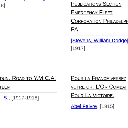
Publications Section
18]
Emergency Fleet
Corporation Philadelph
PA.
[Stevens, William Dodge
[1917]
dun. Road to Y.M.C.A.
Pour la France versez
teen
votre or. L'Or Combat
Pour La Victoire.
. S.
[1917-1918]
Abel Faivre
[1915]