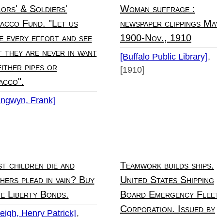
lors' & Soldiers'
Woman suffrage :
acco Fund. "Let us
newspaper clippings Ma
e every effort and see
1900-Nov., 1910
t they are never in want
[Buffalo Public Library]
either pipes or
[1910]
acco".
angwyn, Frank]
t children die and
Teamwork builds ships.
hers plead in vain? Buy
United States Shipping
e Liberty Bonds.
Board Emergency Flee
Corporation. Issued by
eigh, Henry Patrick]