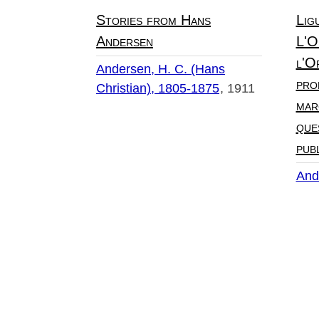
Stories from Hans
Lig
Andersen
L'O
l'O
Andersen, H. C. (Hans
pro
Christian), 1805-1875
1911
mar
que
pub
And