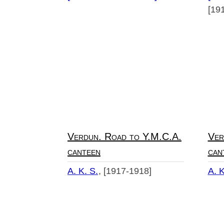
[19
Verdun. Road to Y.M.C.A.
Ver
canteen
can
A. K. S.
[1917-1918]
A. K