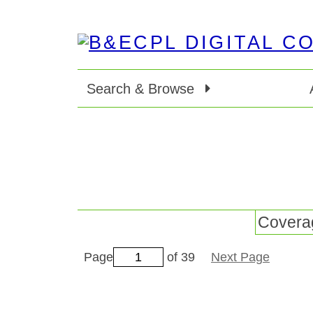
Search & Browse
Coverag
Page
of 39
Next Page