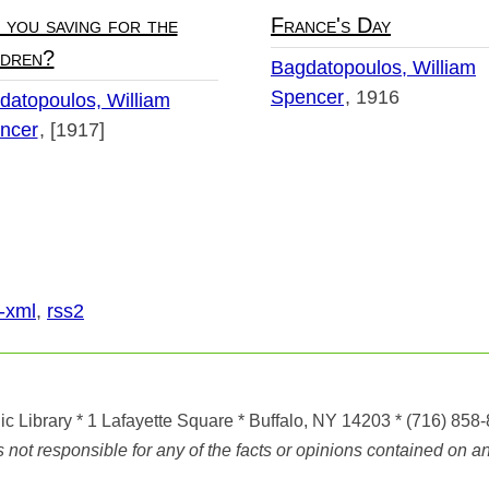
 you saving for the
France's Day
ldren?
Bagdatopoulos, William
Spencer
1916
datopoulos, William
ncer
[1917]
-xml
,
rss2
ic Library
* 1 Lafayette Square * Buffalo, NY 14203
*
(716) 858
ot responsible for any of the facts or opinions contained on any