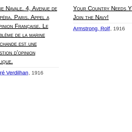
ue Navale. 4, Avenue de
Your Country Needs Y
péra. Paris. Appel a
Join the Navy!
pinion Française. Le
Armstrong, Rolf
1916
blème de la marine
chande est une
stion d'opinion
lique.
ré Verdilhan
1916