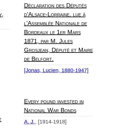
Déclaration des Députés
y,
d'Alsace-Lorraine. lue à
l'Assemblée Nationale de
Bordeaux le 1er Mars
1871, par M. Jules
Grosjean, Député et Maire
de Belfort.
[Jonas, Lucien, 1880-1947]
Every pound invested in
National War Bonds
t
A. J.
[1914-1918]