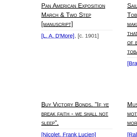
Pan American Exposition
Sai
March & Two Step
Tob
[manuscript]
mak
tha
[L. A. D'More]
[c. 1901]
of 
tob
[Br
Buy Victory Bonds. "If ye
Mus
break faith - we shall not
mot
sleep".
mor
[Nicolet, Frank Lucien]
[Ral