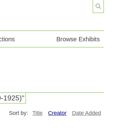
tions
Browse Exhibits
0-1925)"
Sort by:
Title
Creator
Date Added