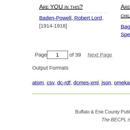
Are YOU in this?
Are
chi
Baden-Powell, Robert Lord
[1914-1918]
Bag
Spe
Page
of 39
Next Page
Output Formats
atom
,
csv
,
dc-rdf
,
dcmes-xml
,
json
,
omeka
Buffalo & Erie County Publ
The BECPL is n